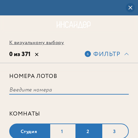
К визуальному выбору
0 из 371
ФИЛЬТР
6
НОМЕРА ЛОТОВ
Выбранным фильтрам не
соответствует ни одного лота
КОМНАТЫ
Студия
1
2
3