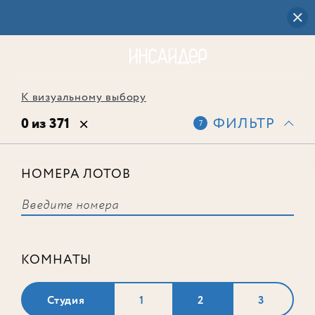
К визуальному выбору
0 из 371
ФИЛЬТР
7
НОМЕРА ЛОТОВ
Выбранным фильтрам не
соответствует ни одного лота
КОМНАТЫ
Студия
1
2
3