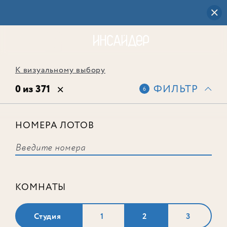
К визуальному выбору
0 из 371
ФИЛЬТР
6
НОМЕРА ЛОТОВ
Выбранным фильтрам не
соответствует ни одного лота
КОМНАТЫ
Студия
1
2
3