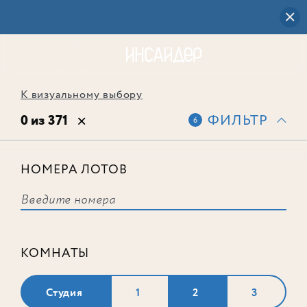
К визуальному выбору
0 из 371
ФИЛЬТР
6
НОМЕРА ЛОТОВ
Выбранным фильтрам не
соответствует ни одного лота
КОМНАТЫ
Студия
1
2
3