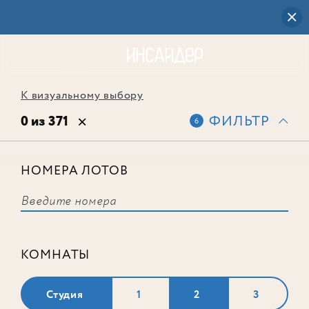
К визуальному выбору
0 из 371
ФИЛЬТР
6
НОМЕРА ЛОТОВ
Выбранным фильтрам не
соответствует ни одного лота
КОМНАТЫ
Студия
1
2
3