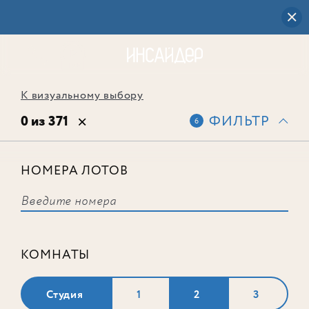
К визуальному выбору
0 из 371
ФИЛЬТР
6
НОМЕРА ЛОТОВ
Выбранным фильтрам не
соответствует ни одного лота
КОМНАТЫ
Студия
1
2
3