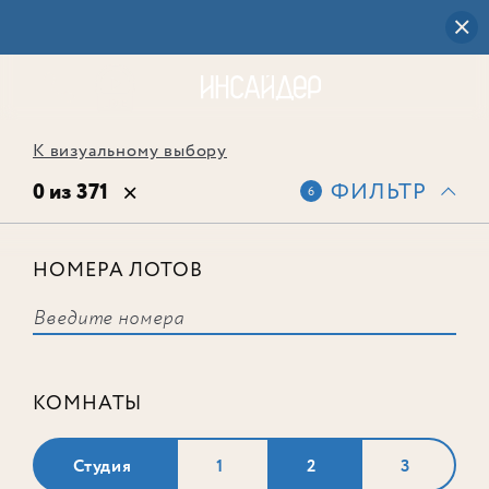
К визуальному выбору
0 из 371
ФИЛЬТР
6
НОМЕРА ЛОТОВ
Выбранным фильтрам не
соответствует ни одного лота
КОМНАТЫ
Студия
1
2
3