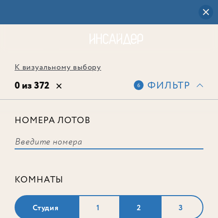
К визуальному выбору
0 из 372
ФИЛЬТР
6
НОМЕРА ЛОТОВ
Выбранным фильтрам не
соответствует ни одного лота
КОМНАТЫ
Студия
1
2
3