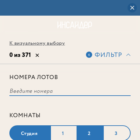
К визуальному выбору
0 из 371
ФИЛЬТР
6
НОМЕРА ЛОТОВ
Выбранным фильтрам не
соответствует ни одного лота
КОМНАТЫ
Студия
1
2
3