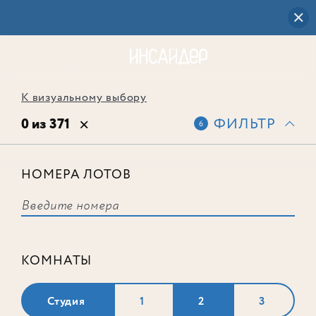
К визуальному выбору
0 из 371
ФИЛЬТР
6
НОМЕРА ЛОТОВ
Выбранным фильтрам не
соответствует ни одного лота
КОМНАТЫ
Студия
1
2
3