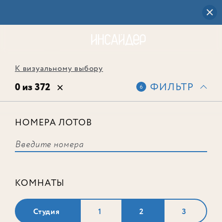
К визуальному выбору
0 из 372
ФИЛЬТР
6
НОМЕРА ЛОТОВ
Выбранным фильтрам не
соответствует ни одного лота
КОМНАТЫ
Студия
1
2
3