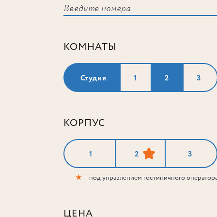
КОМНАТЫ
Студия
1
2
3
КОРПУС
1
2
3
★
— под управлением гостиничного оператор
ЦЕНА