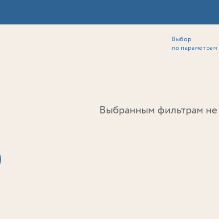
Выбор
ии
Локация
Инвесторам
Собственникам
Способы покупки
по параметрам
Ь
Выбранным фильтрам не 