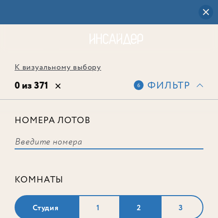
К визуальному выбору
0 из 371
ФИЛЬТР
6
НОМЕРА ЛОТОВ
Выбранным фильтрам не
соответствует ни одного лота
КОМНАТЫ
Студия
1
2
3