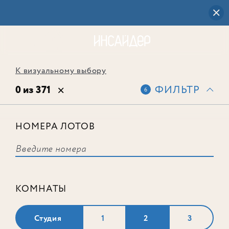
К визуальному выбору
0 из 371
ФИЛЬТР
6
НОМЕРА ЛОТОВ
Выбранным фильтрам не
соответствует ни одного лота
КОМНАТЫ
Студия
1
2
3