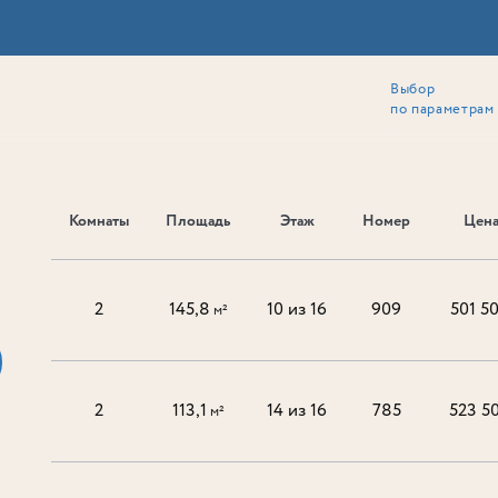
Выбор
ии
Локация
Инвесторам
Собственникам
Способы покупки
по параметрам
Комнаты
Площадь
Этаж
Номер
Цена
Ь
2
145,8
10 из 16
909
501 5
м²
2
113,1
14 из 16
785
523 5
м²