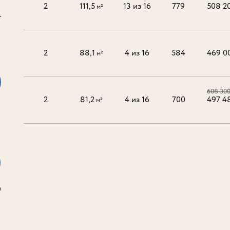
2
111,5
13 из 16
779
508 2
м²
2
88,1
4 из 16
584
469 0
м²
608 30
2
81,2
4 из 16
700
497 4
м²
а