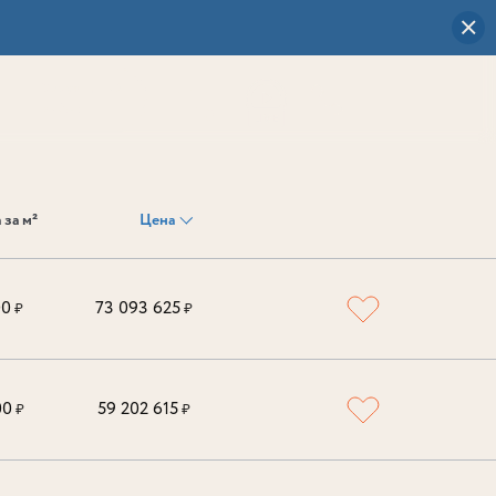
Визуальный
выбор
0
 за м²
Цена
00
73 093 625
₽
₽
00
59 202 615
₽
₽