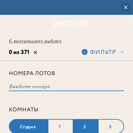
К визуальному выбору
0 из 371
ФИЛЬТР
6
НОМЕРА ЛОТОВ
Выбранным фильтрам не
соответствует ни одного лота
КОМНАТЫ
Студия
1
2
3