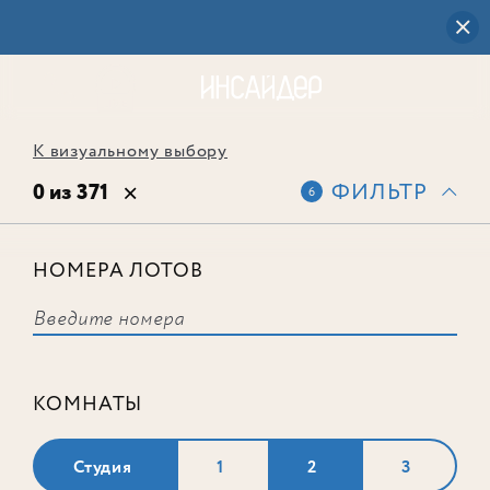
К визуальному выбору
0 из 371
ФИЛЬТР
6
НОМЕРА ЛОТОВ
Выбранным фильтрам не
соответствует ни одного лота
КОМНАТЫ
Студия
1
2
3