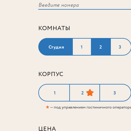
КОМНАТЫ
Студия
1
2
3
КОРПУС
1
2
3
★
— под управлением гостиничного оператор
ЦЕНА