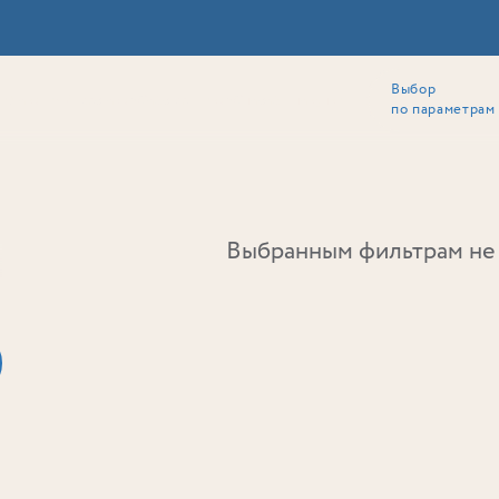
Выбор
ии
Локация
Инвесторам
Собственникам
Способы покупки
по параметрам
Ь
Выбранным фильтрам не 