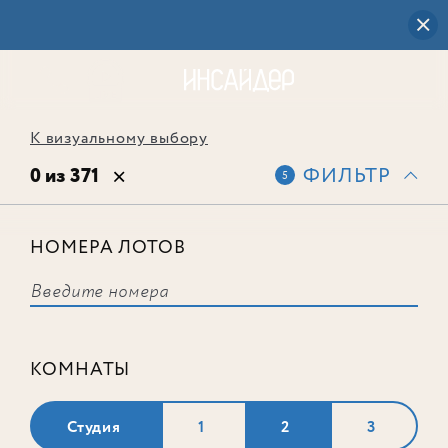
К визуальному выбору
0 из 371
ФИЛЬТР
5
НОМЕРА ЛОТОВ
Выбранным фильтрам не
соответствует ни одного лота
КОМНАТЫ
Студия
1
2
3