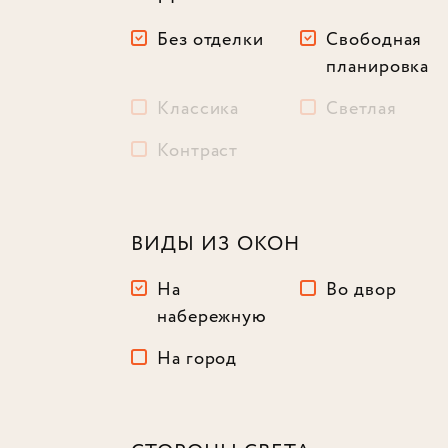
Без отделки
Свободная
планировка
Классика
Светлая
Контраст
ВИДЫ ИЗ ОКОН
На
Во двор
набережную
На город