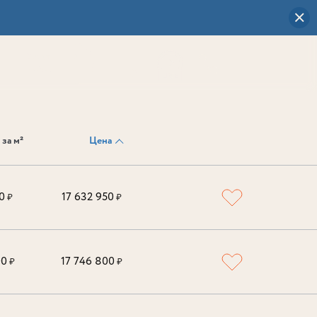
Визуальный
выбор
0
 за м²
Цена
0
17 632 950
₽
₽
00
17 746 800
₽
₽