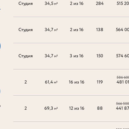
Студия
34,5
2 из 16
284
515 2
м²
Студия
34,7
2 из 16
138
564 0
м²
Студия
34,7
3 из 16
150
574 6
м²
586 60
2
61,4
16 из 16
119
481 0
м²
566 500
а
2
69,3
12 из 16
88
441 8
м²