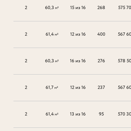
2
60,3
15 из 16
268
575 7
м²
2
61,4
12 из 16
400
567 6
м²
2
60,3
16 из 16
276
578 5
м²
2
61,7
12 из 16
237
567 6
м²
2
61,4
13 из 16
95
570 3
м²