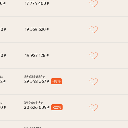
00
17 774 400
₽
₽
00
19 559 520
₽
₽
00
19 927 128
₽
₽
0
36 034 838
₽
₽
12
29 548 567
-18%
₽
₽
39 264 115
₽
₽
70
30 626 009
-22%
₽
₽