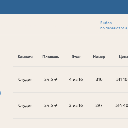
Выбор
ии
Локация
Инвесторам
Собственникам
Способы покупки
по параметрам
Комнаты
Площадь
Этаж
Номер
Цена
Ь
Студия
34,5
4 из 16
310
511 10
м²
Студия
34,5
3 из 16
297
514 4
м²