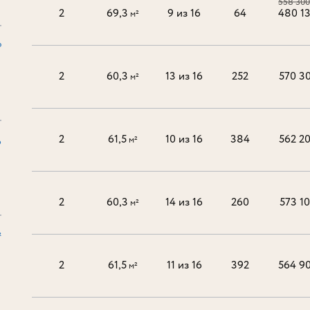
558 300
2
69,3
9 из 16
64
480 1
м²
₽
2
60,3
13 из 16
252
570 3
м²
2
61,5
10 из 16
384
562 2
м²
6
2
60,3
14 из 16
260
573 1
м²
²
2
61,5
11 из 16
392
564 9
м²