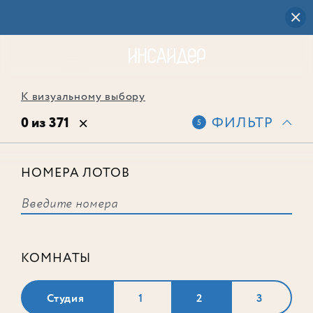
К визуальному выбору
0 из 371
ФИЛЬТР
5
НОМЕРА ЛОТОВ
Выбранным фильтрам не
соответствует ни одного лота
КОМНАТЫ
Студия
1
2
3