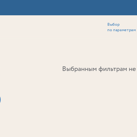
Выбор
ии
Локация
Инвесторам
Собственникам
Способы покупки
по параметрам
Ь
Выбранным фильтрам не 