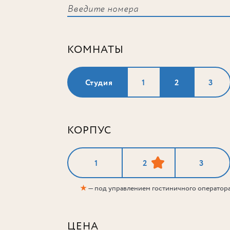
КОМНАТЫ
Студия
1
2
3
КОРПУС
1
2
3
★
— под управлением гостиничного оператор
ЦЕНА