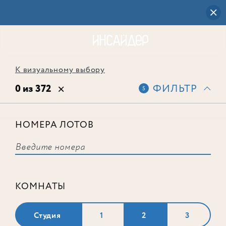
К визуальному выбору
0 из 372
ФИЛЬТР
5
НОМЕРА ЛОТОВ
Выбранным фильтрам не
соответствует ни одного лота
КОМНАТЫ
Студия
1
2
3