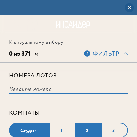
К визуальному выбору
0 из 371
ФИЛЬТР
5
НОМЕРА ЛОТОВ
Выбранным фильтрам не
соответствует ни одного лота
КОМНАТЫ
Студия
1
2
3