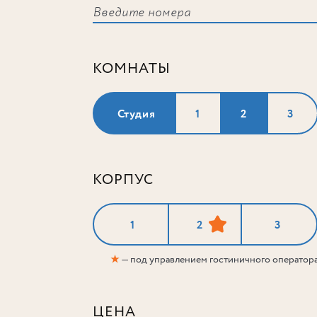
КОМНАТЫ
Студия
1
2
3
КОРПУС
1
2
3
★
— под управлением гостиничного оператор
ЦЕНА