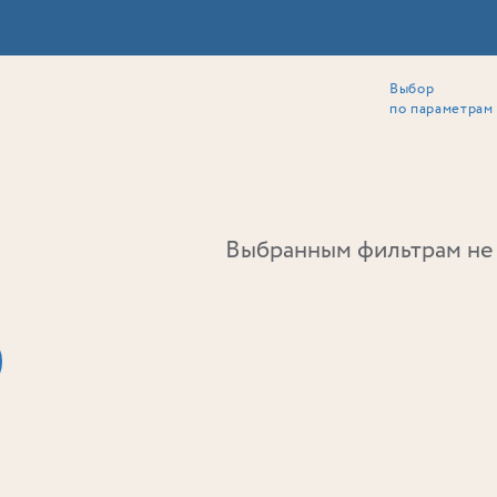
Выбор
ии
Локация
Инвесторам
Собственникам
Способы покупки
по параметрам
Ь
Выбранным фильтрам не 