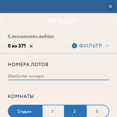
К визуальному выбору
0 из 371
ФИЛЬТР
5
НОМЕРА ЛОТОВ
Выбранным фильтрам не
соответствует ни одного лота
КОМНАТЫ
Студия
1
2
3