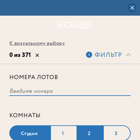
К визуальному выбору
0 из 371
ФИЛЬТР
4
НОМЕРА ЛОТОВ
Выбранным фильтрам не
соответствует ни одного лота
КОМНАТЫ
Студия
1
2
3