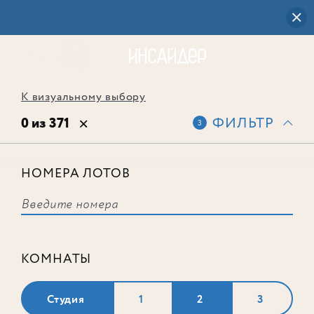
К визуальному выбору
0 из 371
ФИЛЬТР
3
НОМЕРА ЛОТОВ
Выбранным фильтрам не
соответствует ни одного лота
КОМНАТЫ
Студия
1
2
3