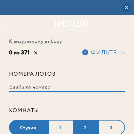
К визуальному выбору
0 из 371
ФИЛЬТР
4
НОМЕРА ЛОТОВ
Выбранным фильтрам не
соответствует ни одного лота
КОМНАТЫ
Студия
1
2
3