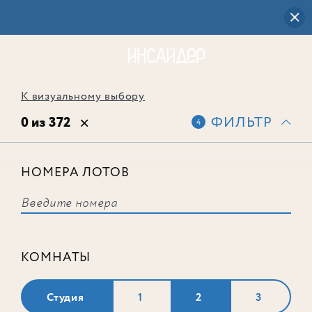
К визуальному выбору
0 из 372
ФИЛЬТР
4
НОМЕРА ЛОТОВ
Выбранным фильтрам не
соответствует ни одного лота
КОМНАТЫ
Студия
1
2
3