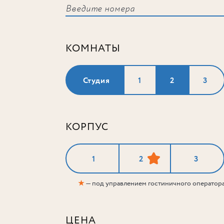
КОМНАТЫ
Студия
1
2
3
КОРПУС
1
2
3
★
— под управлением гостиничного оператор
ЦЕНА