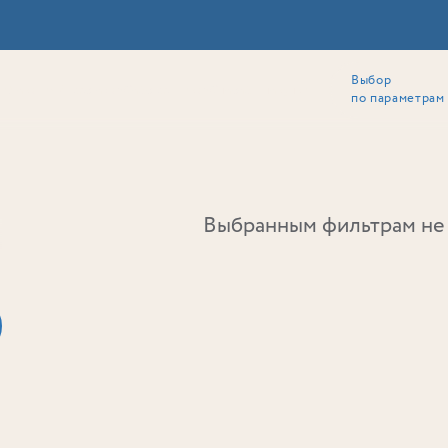
Выбор
ии
Локация
Инвесторам
Собственникам
Способы покупки
по параметрам
Ь
Выбранным фильтрам не 