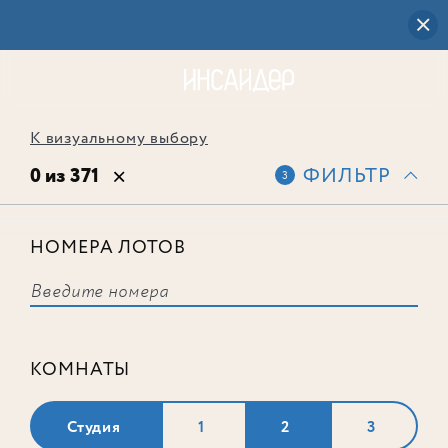
К визуальному выбору
0 из 371
ФИЛЬТР
3
НОМЕРА ЛОТОВ
Выбранным фильтрам не
соответствует ни одного лота
КОМНАТЫ
Студия
1
2
3