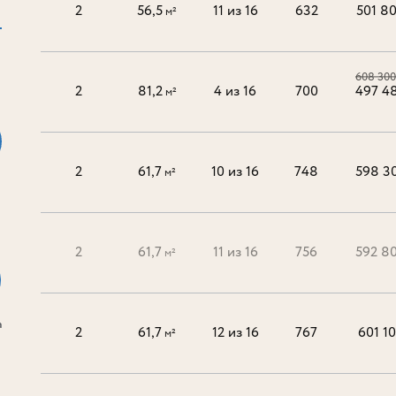
2
56,5
11 из 16
632
501 8
м²
608 300
2
81,2
4 из 16
700
497 4
м²
2
61,7
10 из 16
748
598 3
м²
2
61,7
11 из 16
756
592 8
м²
а
2
61,7
12 из 16
767
601 1
м²