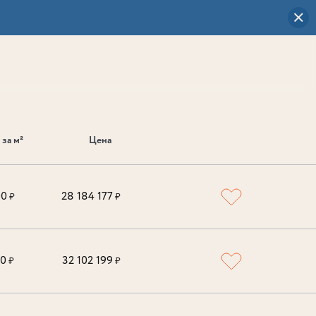
Визуальный
выбор
0
 за м²
Цена
00
28 184 177
₽
₽
00
32 102 199
₽
₽