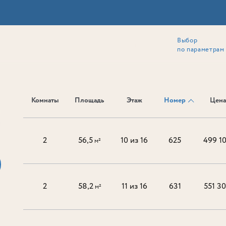
Выбор
ии
Локация
Инвесторам
Собственникам
Способы покупки
по параметрам
Комнаты
Площадь
Этаж
Номер
Цена
Ь
2
56,5
10 из 16
625
499 1
м²
2
58,2
11 из 16
631
551 3
м²