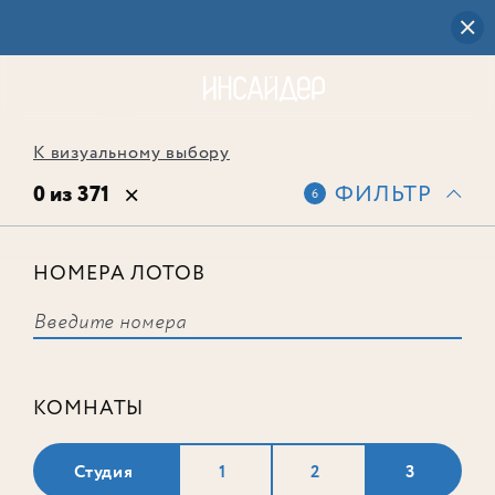
К визуальному выбору
0 из 371
ФИЛЬТР
6
НОМЕРА ЛОТОВ
Выбранным фильтрам не
соответствует ни одного лота
КОМНАТЫ
Студия
1
2
3