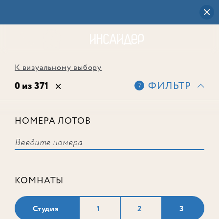
К визуальному выбору
0 из 371
ФИЛЬТР
7
НОМЕРА ЛОТОВ
Выбранным фильтрам не
соответствует ни одного лота
КОМНАТЫ
Студия
1
2
3