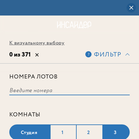
К визуальному выбору
0 из 371
ФИЛЬТР
7
НОМЕРА ЛОТОВ
Выбранным фильтрам не
соответствует ни одного лота
КОМНАТЫ
Студия
1
2
3