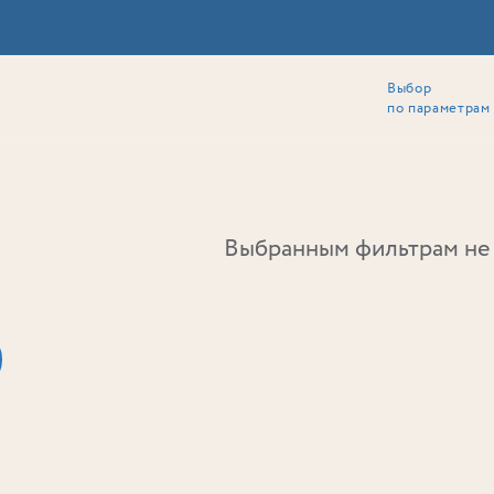
Выбор
ии
Локация
Инвесторам
Собственникам
Способы покупки
по параметрам
Ь
Выбранным фильтрам не 