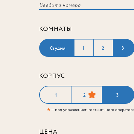
КОМНАТЫ
Студия
1
2
3
КОРПУС
1
2
3
★
— под управлением гостиничного оператор
ЦЕНА