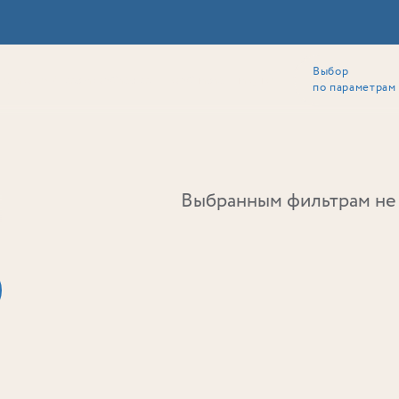
Выбор
ии
Локация
Инвесторам
Собственникам
Способы покупки
по параметрам
Ь
Выбранным фильтрам не 