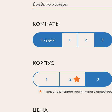
КОМНАТЫ
Студия
1
2
3
КОРПУС
1
2
3
★
— под управлением гостиничного оператор
ЦЕНА