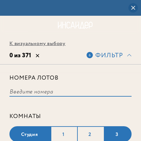
К визуальному выбору
0 из 371
ФИЛЬТР
6
НОМЕРА ЛОТОВ
Выбранным фильтрам не
соответствует ни одного лота
КОМНАТЫ
Студия
1
2
3