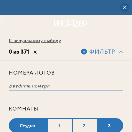
К визуальному выбору
0 из 371
ФИЛЬТР
4
НОМЕРА ЛОТОВ
Выбранным фильтрам не
соответствует ни одного лота
КОМНАТЫ
Студия
1
2
3