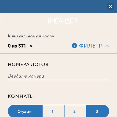
К визуальному выбору
0 из 371
ФИЛЬТР
5
НОМЕРА ЛОТОВ
Выбранным фильтрам не
соответствует ни одного лота
КОМНАТЫ
Студия
1
2
3