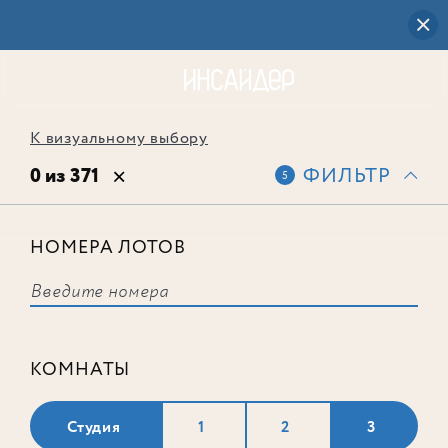
К визуальному выбору
0 из 371
ФИЛЬТР
5
НОМЕРА ЛОТОВ
Выбранным фильтрам не
соответствует ни одного лота
КОМНАТЫ
Студия
1
2
3