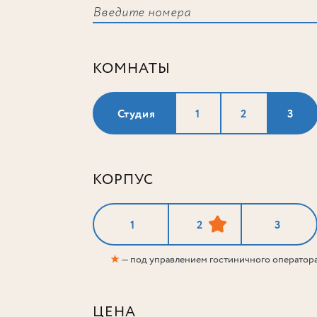
КОМНАТЫ
Студия
1
2
3
КОРПУС
1
2
3
★
— под управлением гостиничного оператор
ЦЕНА