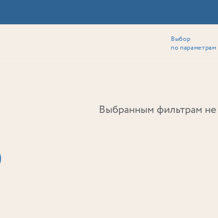
Выбор
ии
Локация
Инвесторам
Собственникам
Способы покупки
по параметрам
Ь
Выбранным фильтрам не 