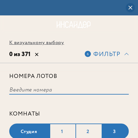
К визуальному выбору
0 из 371
ФИЛЬТР
6
НОМЕРА ЛОТОВ
Выбранным фильтрам не
соответствует ни одного лота
КОМНАТЫ
Студия
1
2
3