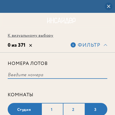
К визуальному выбору
0 из 371
ФИЛЬТР
6
НОМЕРА ЛОТОВ
Выбранным фильтрам не
соответствует ни одного лота
КОМНАТЫ
Студия
1
2
3