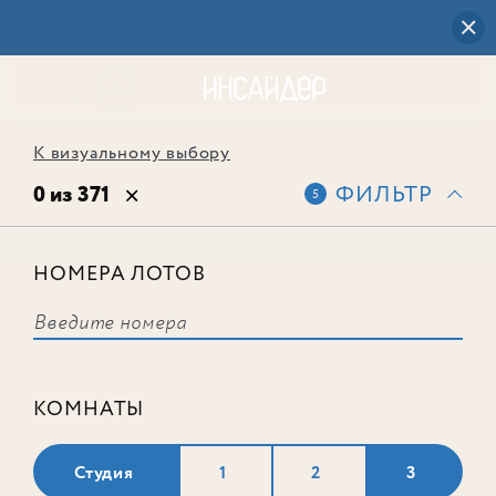
К визуальному выбору
0 из 371
ФИЛЬТР
5
НОМЕРА ЛОТОВ
Выбранным фильтрам не
соответствует ни одного лота
КОМНАТЫ
Студия
1
2
3