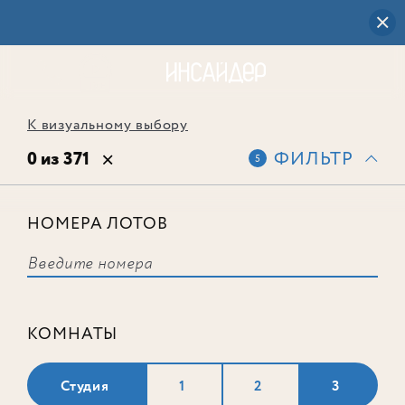
К визуальному выбору
0 из 371
ФИЛЬТР
5
НОМЕРА ЛОТОВ
Выбранным фильтрам не
соответствует ни одного лота
КОМНАТЫ
Студия
1
2
3