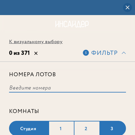
К визуальному выбору
0 из 371
ФИЛЬТР
5
НОМЕРА ЛОТОВ
Выбранным фильтрам не
соответствует ни одного лота
КОМНАТЫ
Студия
1
2
3