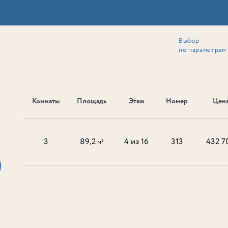
Выбор
ии
Локация
Инвесторам
Собственникам
Способы покупки
по параметрам
Комнаты
Площадь
Этаж
Номер
Цена
Ь
3
89,2
4 из 16
313
432 7
м²