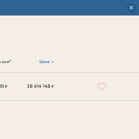
Визуальный
выбор
0
 за м²
Цена
00
38 614 148
₽
₽