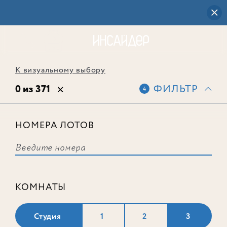
К визуальному выбору
0 из 371
ФИЛЬТР
4
НОМЕРА ЛОТОВ
Выбранным фильтрам не
соответствует ни одного лота
КОМНАТЫ
Студия
1
2
3